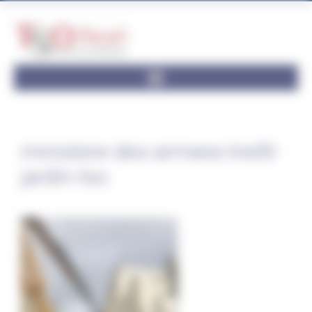
Panneau de gestion des cookies
ministere-des-armees-treilli-
jardin-tso