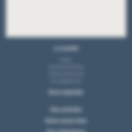
La société
Equipe
Notre bureau d'étude
L'atelier de fabrication
Nos engagements
Nous rejoindre
Nos activités
Notre savoir-faire
Nos réalisations