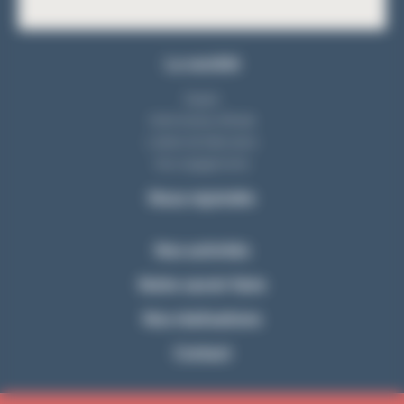
La société
Equipe
Notre bureau d'étude
L'atelier de fabrication
Nos engagements
Nous rejoindre
Nos activités
Notre savoir-faire
Nos réalisations
Contact