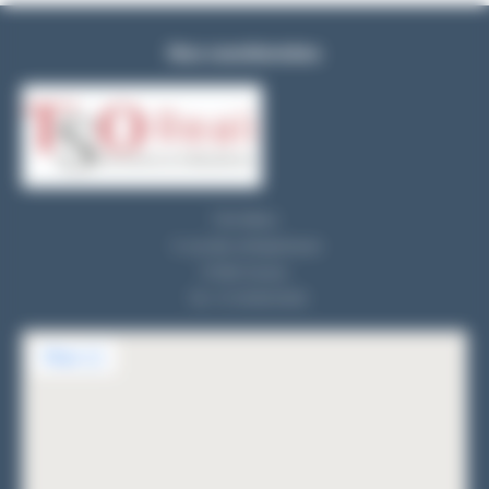
Nos coordonnées
TSO REALI
9, rue des entrepreneurs
91560 Crosne
Tel : 01 69 83 33 82