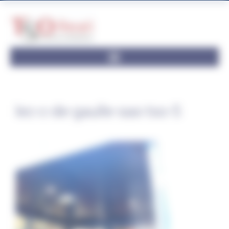
Panneau de gestion des cookies
lec-c-de-gaulle-sas-tso-5