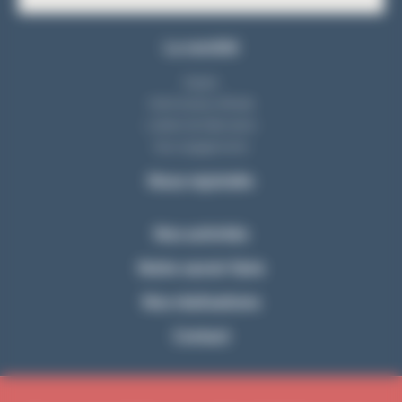
La société
Equipe
Notre bureau d'étude
L'atelier de fabrication
Nos engagements
Nous rejoindre
Nos activités
Notre savoir-faire
Nos réalisations
Contact