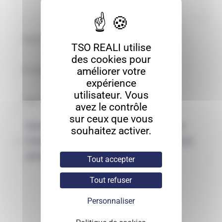
TSO REALI utilise
des cookies pour
améliorer votre
expérience
utilisateur. Vous
avez le contrôle
sur ceux que vous
Enregistrer mon nom, mon e-mail et
souhaitez activer.
mon site dans le navigateur pour mon
prochain commentaire.
Tout accepter
Tout refuser
Personnaliser