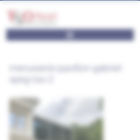
Panneau de gestion des cookies
menuiserie-pavillon-gabriel-
speg-tso-2