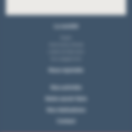
La société
Equipe
Notre bureau d'étude
L'atelier de fabrication
Nos engagements
Nous rejoindre
Nos activités
Notre savoir-faire
Nos réalisations
Contact