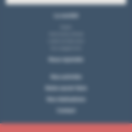
La société
Equipe
Notre bureau d'étude
L'atelier de fabrication
Nos engagements
Nous rejoindre
Nos activités
Notre savoir-faire
Nos réalisations
Contact