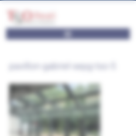
Panneau de gestion des cookies
pavillon-gabriel-sepg-tso-5