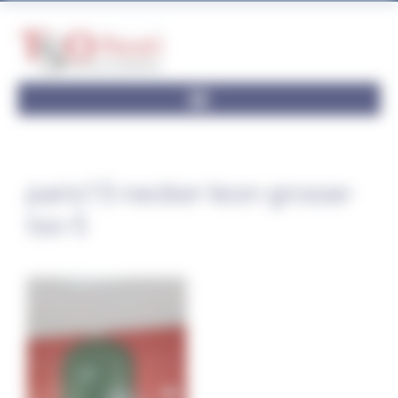
Panneau de gestion des cookies
paris15-necker-leon-grosse-
tso-5