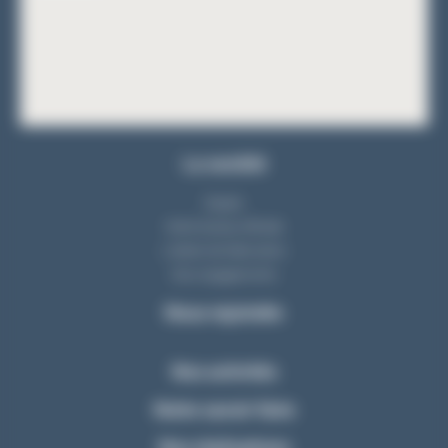
La société
Equipe
Notre bureau d'étude
L'atelier de fabrication
Nos engagements
Nous rejoindre
Nos activités
Notre savoir-faire
Nos réalisations