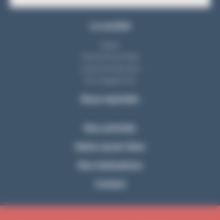
La société
Equipe
Notre bureau d'étude
L'atelier de fabrication
Nos engagements
Nous rejoindre
Nos activités
Notre savoir-faire
Nos réalisations
Contact