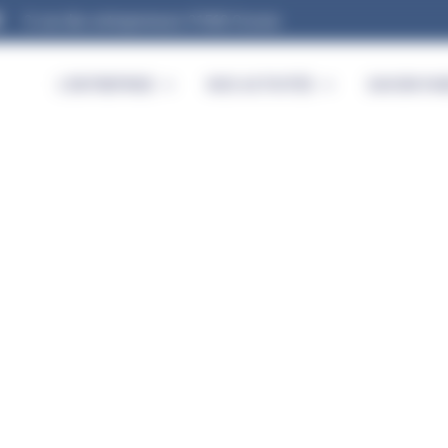
9, rue des entrepreneurs 91560 Crosne
L’ENTREPRISE
NOS ACTIVITÉS
SAVOIR-FAI