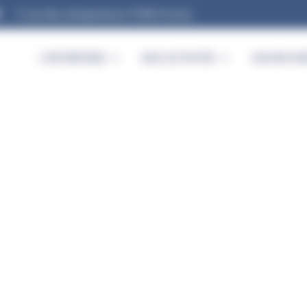
9, rue des entrepreneurs 91560 Crosne
L’ENTREPRISE
NOS ACTIVITÉS
SAVOIR-FAI