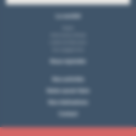
La société
Equipe
Notre bureau d'étude
L'atelier de fabrication
Nos engagements
Nous rejoindre
Nos activités
Notre savoir-faire
Nos réalisations
Contact