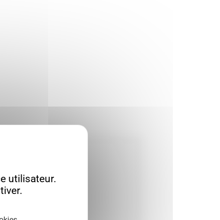
 utilisateur.
iver.
okies