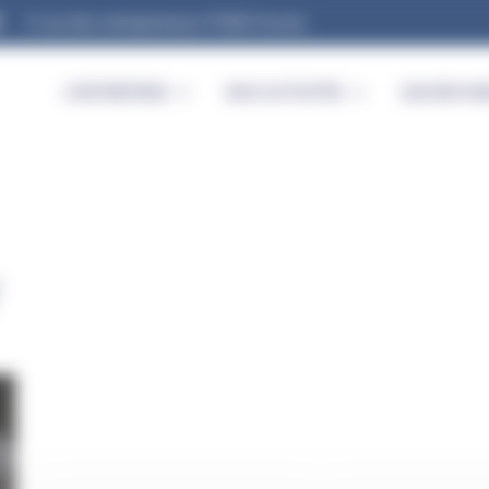
9, rue des entrepreneurs 91560 Crosne
L’ENTREPRISE
NOS ACTIVITÉS
SAVOIR-FAI
7