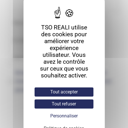
TSO REALI utilise
des cookies pour
améliorer votre
expérience
utilisateur. Vous
avez le contrôle
sur ceux que vous
Enregistrer mon nom, mon e-mail et
souhaitez activer.
mon site dans le navigateur pour mon
prochain commentaire.
Tout accepter
Tout refuser
Personnaliser