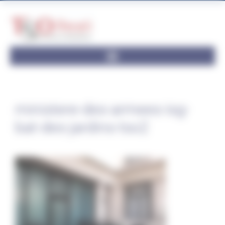
Panneau de gestion des cookies
ministere-des-armees-isg-
bat-des-jardins-tso2