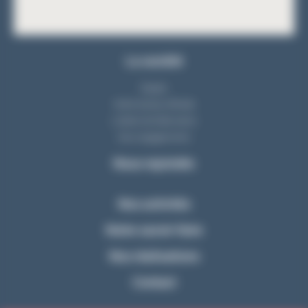
La société
Equipe
Notre bureau d'étude
L'atelier de fabrication
Nos engagements
Nous rejoindre
Nos activités
Notre savoir-faire
Nos réalisations
Contact