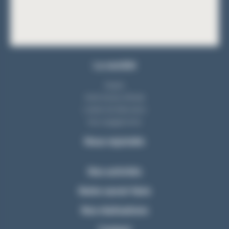
La société
Equipe
Notre bureau d'étude
L'atelier de fabrication
Nos engagements
Nous rejoindre
Nos activités
Notre savoir-faire
Nos réalisations