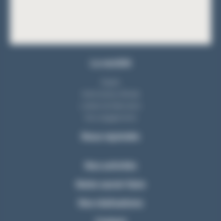
La société
Equipe
Notre bureau d'étude
L'atelier de fabrication
Nos engagements
Nous rejoindre
Nos activités
Notre savoir-faire
Nos réalisations