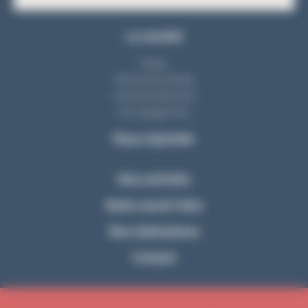
La société
Equipe
Notre bureau d'étude
L'atelier de fabrication
Nos engagements
Nous rejoindre
Nos activités
Notre savoir-faire
Nos réalisations
Contact