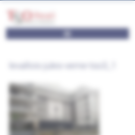
Panneau de gestion des cookies
levallois-jules-verne-tso3_1