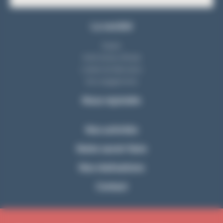
La société
Equipe
Notre bureau d'étude
L'atelier de fabrication
Nos engagements
Nous rejoindre
Nos activités
Notre savoir-faire
Nos réalisations
Contact