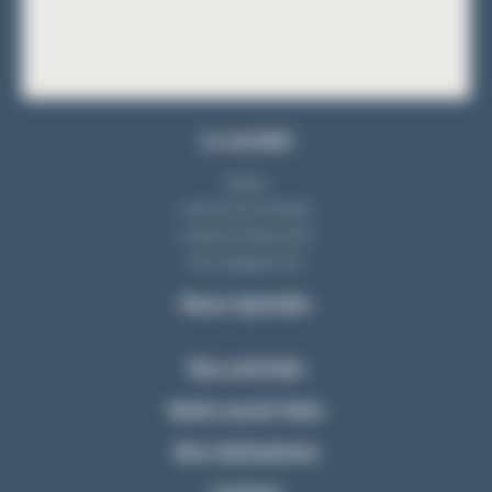
La société
Equipe
Notre bureau d'étude
L'atelier de fabrication
Nos engagements
Nous rejoindre
Nos activités
Notre savoir-faire
Nos réalisations