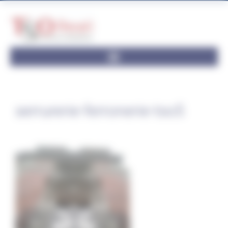
Panneau de gestion des cookies
serrurerie-ferronerie-tso5