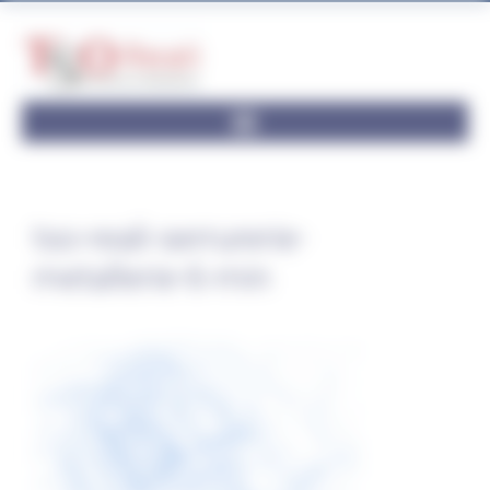
Panneau de gestion des cookies
tso-reali-serrurerie-
metallerie-6-min