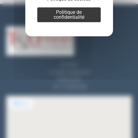
Politique de
confidentialité
Nos coordonnées
TSO REALI
9, rue des entrepreneurs
91560 Crosne
Tel : 01 69 83 33 82