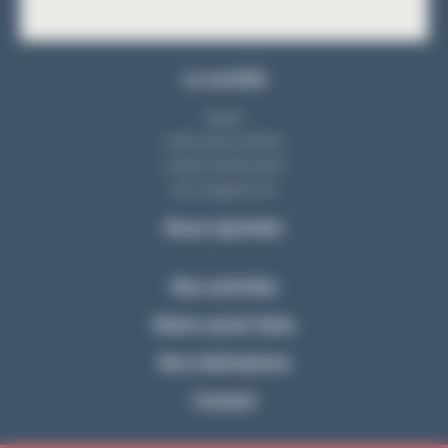
La société
Equipe
Notre bureau d'étude
L'atelier de fabrication
Nos engagements
Nous rejoindre
Nos activités
Notre savoir-faire
Nos réalisations
Contact