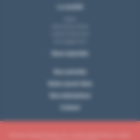
La société
Equipe
Notre bureau d'étude
L'atelier de fabrication
Nos engagements
Nous rejoindre
Nos activités
Notre savoir-faire
Nos réalisations
Contact
Mentions légales
Politique de confidentialité
Politique cookies