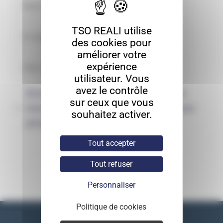
TSO REALI utilise
des cookies pour
améliorer votre
expérience
utilisateur. Vous
avez le contrôle
Enregistrer mon nom, mon e-mail et
sur ceux que vous
mon site dans le navigateur pour mon
souhaitez activer.
prochain commentaire.
Tout accepter
Tout refuser
Personnaliser
Politique de cookies
Nos coordonnées