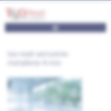
Panneau de gestion des cookies
tso-reali-serrurerie-
metallerie-4-min