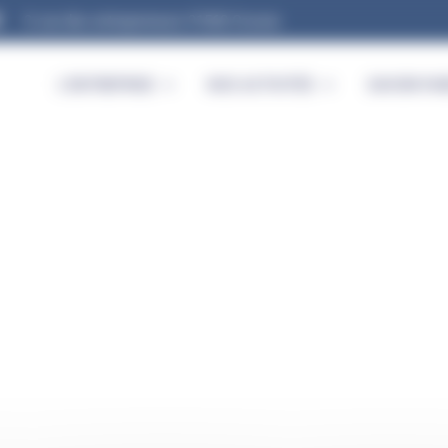
9, rue des entrepreneurs 91560 Crosne
L’ENTREPRISE
NOS ACTIVITÉS
SAVOIR-FAI