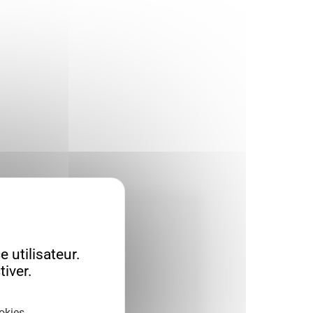
 utilisateur.
iver.
okies