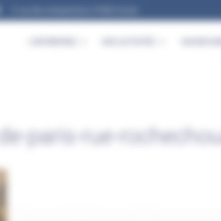
9, rue des entrepreneurs 91560 Crosne
L’ENTREPRISE
NOS ACTIVITÉS
SAVOIR-FAI
de-paris-rue-rochechou