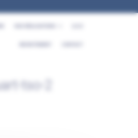
RE
NOS RÉALISATIONS
Q.S.E
RECRUTEMENT
CONTACT
art-tso-2