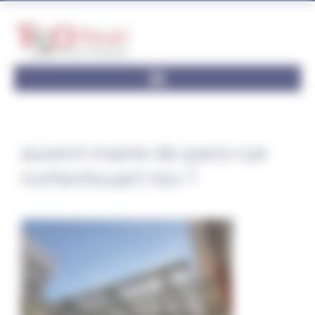
Panneau de gestion des cookies
auvent-mairie-de-paris-rue-
rochechouart-tso-1