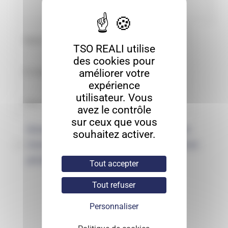
TSO REALI utilise
des cookies pour
améliorer votre
expérience
utilisateur. Vous
avez le contrôle
sur ceux que vous
Enregistrer mon nom, mon e-mail et
souhaitez activer.
mon site dans le navigateur pour mon
prochain commentaire.
Tout accepter
Tout refuser
Personnaliser