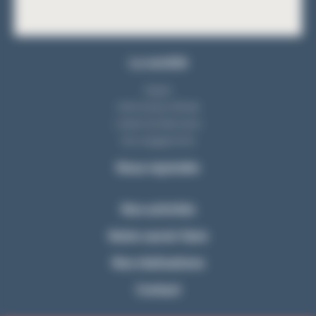
La société
Equipe
Notre bureau d'étude
L'atelier de fabrication
Nos engagements
Nous rejoindre
Nos activités
Notre savoir-faire
Nos réalisations
Contact