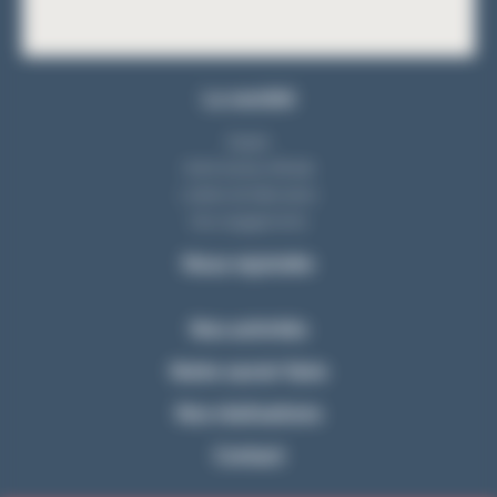
La société
Equipe
Notre bureau d'étude
L'atelier de fabrication
Nos engagements
Nous rejoindre
Nos activités
Notre savoir-faire
Nos réalisations
Contact