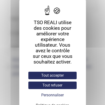
TSO REALI utilise
des cookies pour
améliorer votre
expérience
utilisateur. Vous
avez le contrôle
sur ceux que vous
Enregistrer mon nom, mon e-mail et
souhaitez activer.
mon site dans le navigateur pour mon
prochain commentaire.
Tout accepter
Tout refuser
Personnaliser