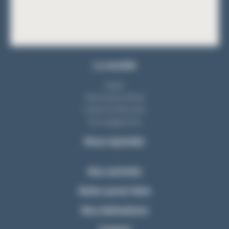
La société
Equipe
Notre bureau d'étude
L'atelier de fabrication
Nos engagements
Nous rejoindre
Nos activités
Notre savoir-faire
Nos réalisations