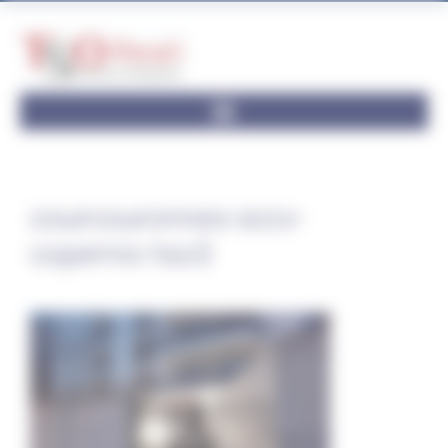
Panneau de gestion des cookies
courcouronnes-sccv-
copernic-tso3