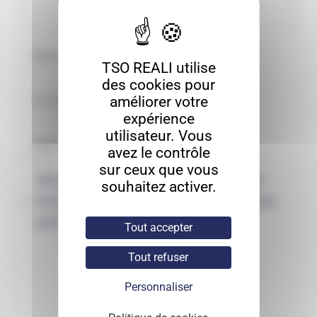
TSO REALI utilise
des cookies pour
améliorer votre
expérience
utilisateur. Vous
avez le contrôle
sur ceux que vous
Enregistrer mon nom, mon e-mail et
souhaitez activer.
mon site dans le navigateur pour mon
prochain commentaire.
Tout accepter
Tout refuser
Personnaliser