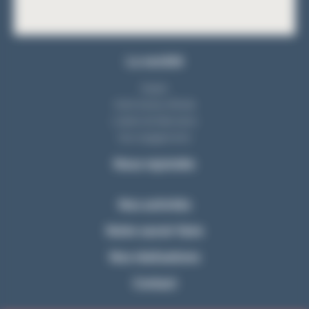
La société
Equipe
Notre bureau d'étude
L'atelier de fabrication
Nos engagements
Nous rejoindre
Nos activités
Notre savoir-faire
Nos réalisations
Contact