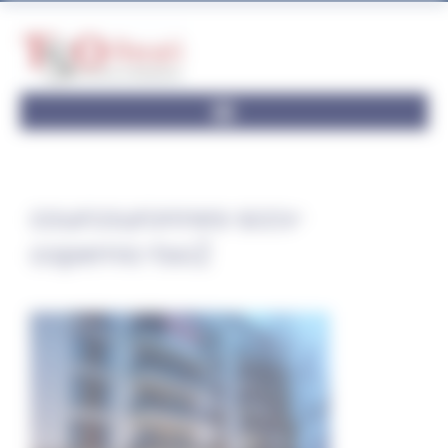
Panneau de gestion des cookies
courcouronnes-sccv-
copernic-tso2