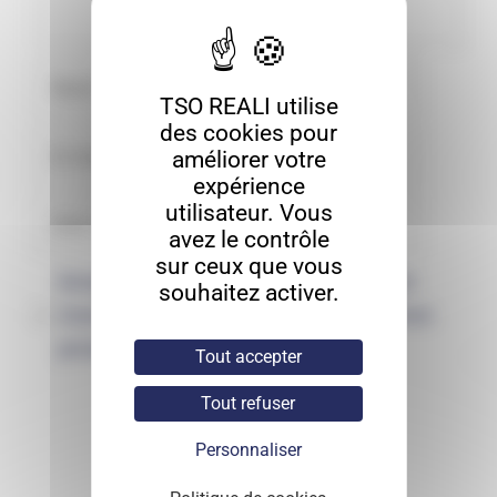
TSO REALI utilise
des cookies pour
améliorer votre
expérience
utilisateur. Vous
avez le contrôle
sur ceux que vous
Enregistrer mon nom, mon e-mail et
souhaitez activer.
mon site dans le navigateur pour mon
prochain commentaire.
Tout accepter
Tout refuser
Personnaliser