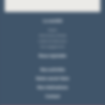
La société
Equipe
Notre bureau d'étude
L'atelier de fabrication
Nos engagements
Nous rejoindre
Nos activités
Notre savoir-faire
Nos réalisations
Contact