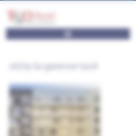
Panneau de gestion des cookies
clichy-la-garenne-tso4