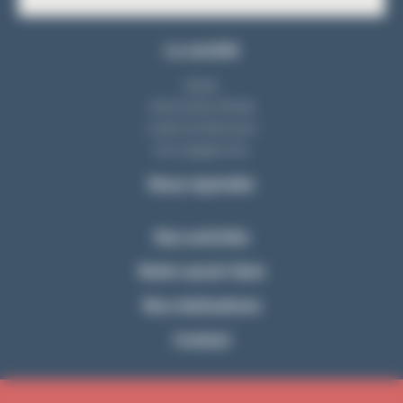
La société
Equipe
Notre bureau d'étude
L'atelier de fabrication
Nos engagements
Nous rejoindre
Nos activités
Notre savoir-faire
Nos réalisations
Contact