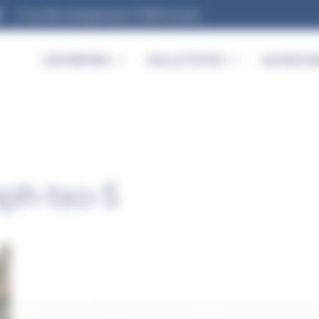
9, rue des entrepreneurs 91560 Crosne
L’ENTREPRISE
NOS ACTIVITÉS
SAVOIR-FAI
sph-tso-5