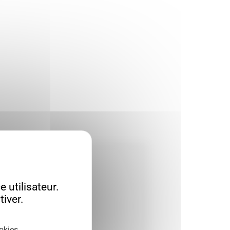
 utilisateur.
iver.
okies