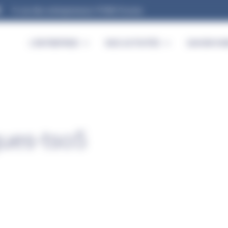
9, rue des entrepreneurs 91560 Crosne
L’ENTREPRISE
NOS ACTIVITÉS
SAVOIR-FAI
ues-tso5