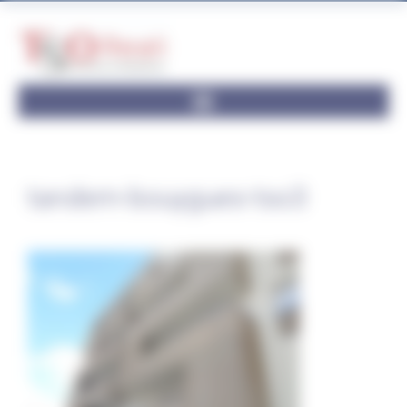
Panneau de gestion des cookies
tandem-bouygues-tso3