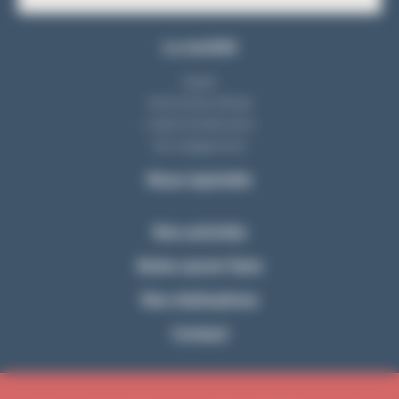
La société
Equipe
Notre bureau d'étude
L'atelier de fabrication
Nos engagements
Nous rejoindre
Nos activités
Notre savoir-faire
Nos réalisations
Contact