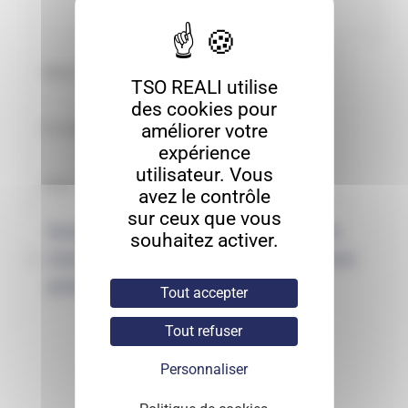
TSO REALI utilise
des cookies pour
améliorer votre
expérience
utilisateur. Vous
avez le contrôle
sur ceux que vous
Enregistrer mon nom, mon e-mail et
souhaitez activer.
mon site dans le navigateur pour mon
prochain commentaire.
Tout accepter
Tout refuser
Personnaliser