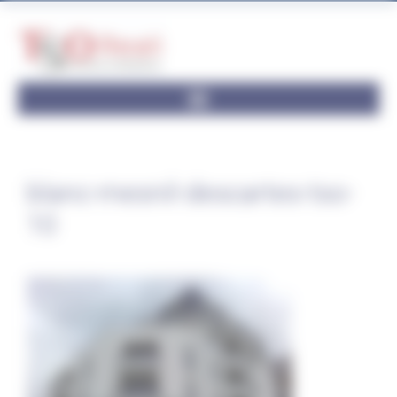
Panneau de gestion des cookies
blanc-mesnil-descartes-tso-
10