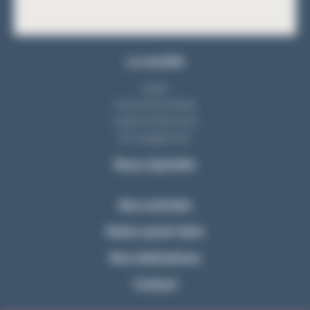
La société
Equipe
Notre bureau d'étude
L'atelier de fabrication
Nos engagements
Nous rejoindre
Nos activités
Notre savoir-faire
Nos réalisations
Contact