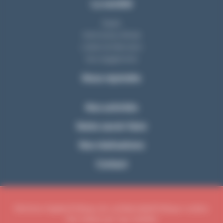
La société
Equipe
Notre bureau d'étude
L'atelier de fabrication
Nos engagements
Nous rejoindre
Nos activités
Notre savoir-faire
Nos réalisations
Contact
Mentions légales
Politique de confidentialité
Politique cookies
Site réalisé par Cap Visibilité