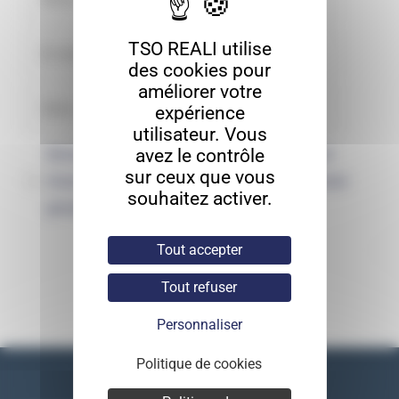
TSO REALI utilise
des cookies pour
améliorer votre
expérience
utilisateur. Vous
Enregistrer mon nom, mon e-mail et
avez le contrôle
sur ceux que vous
mon site dans le navigateur pour mon
souhaitez activer.
prochain commentaire.
Tout accepter
Tout refuser
Personnaliser
Politique de cookies
Nos coordonnées