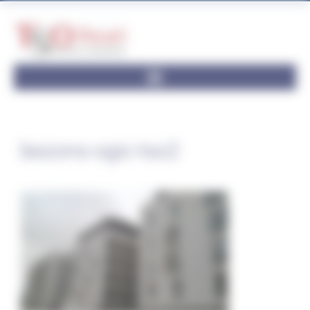
Panneau de gestion des cookies
bezons-ogic-tso2