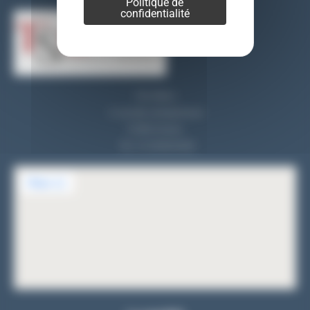
Politique de
confidentialité
TSO REALI
9, rue des entrepreneurs
91560 Crosne
Tel : 01 69 83 33 82