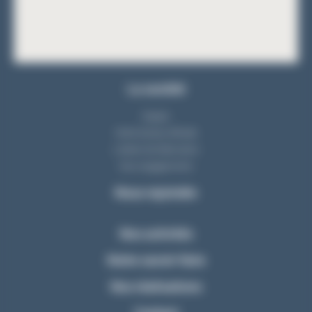
La société
Equipe
Notre bureau d'étude
L'atelier de fabrication
Nos engagements
Nous rejoindre
Nos activités
Notre savoir-faire
Nos réalisations