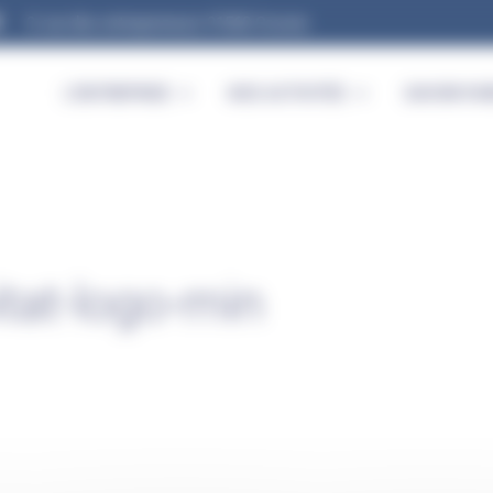
9, rue des entrepreneurs 91560 Crosne
L’ENTREPRISE
NOS ACTIVITÉS
SAVOIR-FAI
tat-logo-min