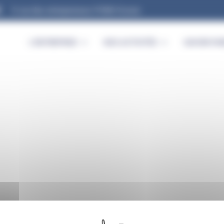
9, rue des entrepreneurs 91560 Crosne
L’ENTREPRISE
NOS ACTIVITÉS
SAVOIR-FAI