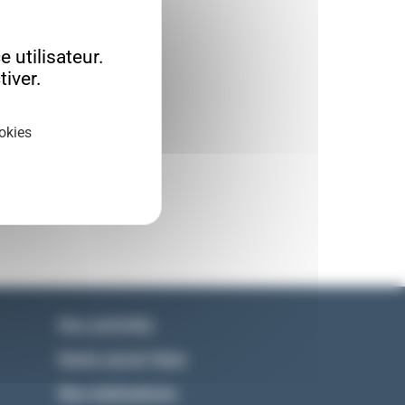
 utilisateur.
iver.
okies
Nos activités
Notre savoir-faire
Nos réalisations