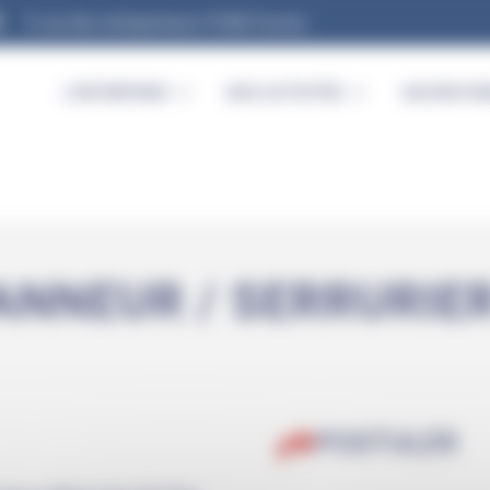
9, rue des entrepreneurs 91560 Crosne
L’ENTREPRISE
NOS ACTIVITÉS
SAVOIR-FAI
ANNEUR / SERRURIER
POSTULER