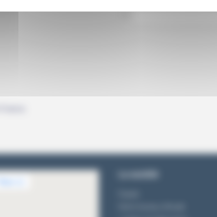
e France.
La société
Equipe
Notre bureau d'étude