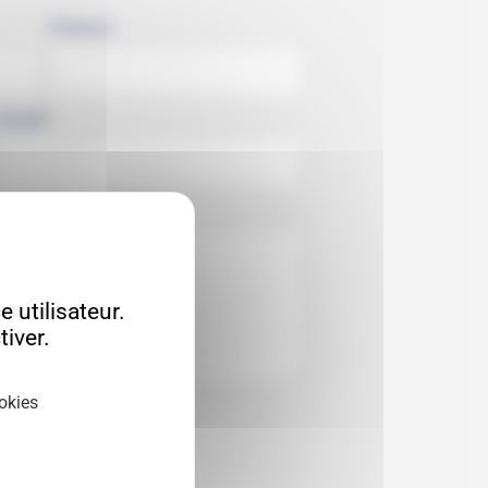
Prénom
Email*
 utilisateur.
iver.
okies
 mes données**