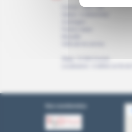
Contrat : CDD / CDI
Salaire : A déterminer
Avantages :
Paniers repas
Mutuelle
Véhicule de service
Siège : 91560 Crosne.
Localisation : A définir, en Ile d
Nos coordonnées