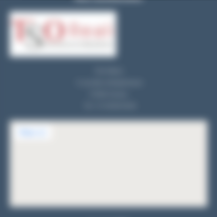
TSO REALI
9, rue des entrepreneurs
91560 Crosne
Tel : 01 69 83 33 82