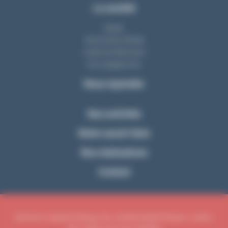
La société
Equipe
Notre bureau d'étude
L'atelier de fabrication
Nos engagements
Nous rejoindre
Nos activités
Notre savoir-faire
Nos réalisations
Contact
Mentions légales
Politique de confidentialité
Politique cookies