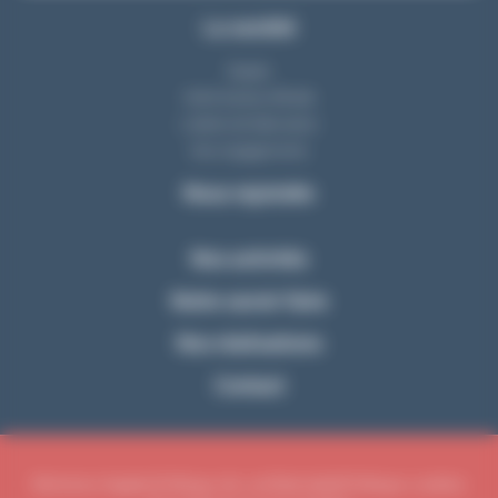
La société
Equipe
Notre bureau d'étude
L'atelier de fabrication
Nos engagements
Nous rejoindre
Nos activités
Notre savoir-faire
Nos réalisations
Contact
Mentions légales
Politique de confidentialité
Politique cookies