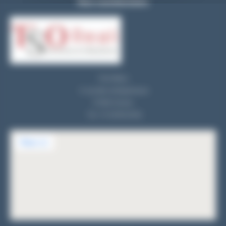
Nos coordonnées
TSO REALI
9, rue des entrepreneurs
91560 Crosne
Tel : 01 69 83 33 82