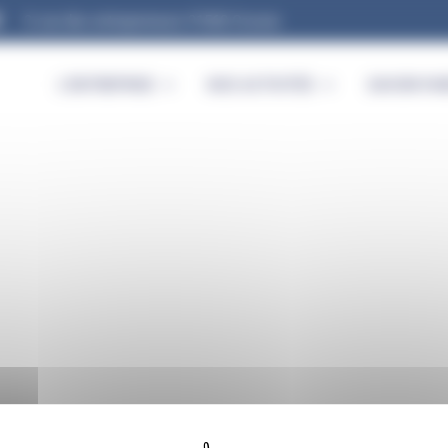
9, rue des entrepreneurs 91560 Crosne
L’ENTREPRISE
NOS ACTIVITÉS
SAVOIR-FAI