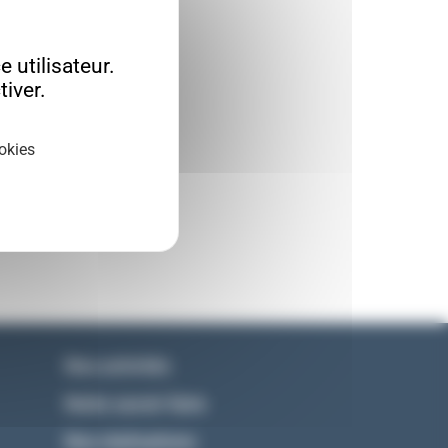
 utilisateur.
iver.
okies
Nos activités
Notre savoir-faire
Nos réalisations