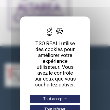
TSO REALI utilise
des cookies pour
améliorer votre
Nos coordonnées
expérience
utilisateur. Vous
avez le contrôle
sur ceux que vous
souhaitez activer.
TSO REALI
Tout accepter
9, rue des entrepreneurs
91560 Crosne
Tout refuser