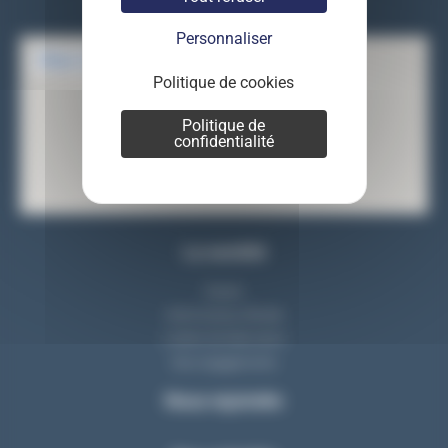
Tel : 01 69 83 33 82
Personnaliser
Politique de cookies
Politique de
confidentialité
La société
Equipe
Notre bureau d'étude
L'atelier de fabrication
Nos engagements
Nous rejoindre