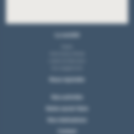
La société
Equipe
Notre bureau d'étude
L'atelier de fabrication
Nos engagements
Nous rejoindre
Nos activités
Notre savoir-faire
Nos réalisations
Contact