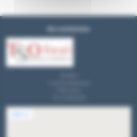
Nos coordonnées
TSO REALI
9, rue des entrepreneurs
91560 Crosne
Tel : 01 69 83 33 82