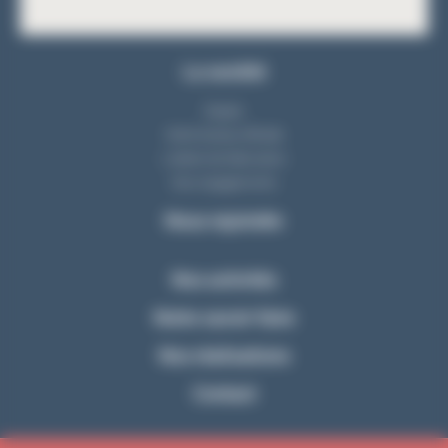
La société
Equipe
Notre bureau d'étude
L'atelier de fabrication
Nos engagements
Nous rejoindre
Nos activités
Notre savoir-faire
Nos réalisations
Contact