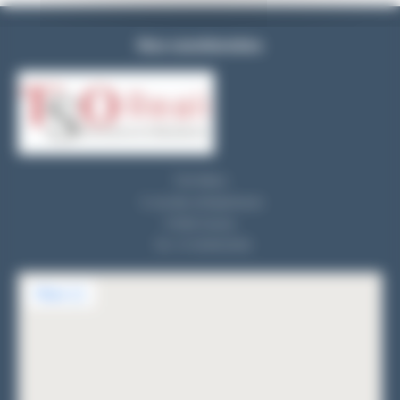
Nos coordonnées
TSO REALI
9, rue des entrepreneurs
91560 Crosne
Tel : 01 69 83 33 82