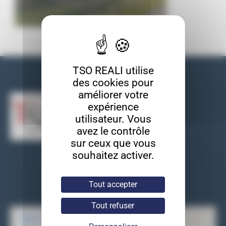
TSO REALI utilise
Nos coordonnées
des cookies pour
améliorer votre
expérience
utilisateur. Vous
avez le contrôle
sur ceux que vous
souhaitez activer.
TSO REALI
9, rue des entrepreneurs
91560 Crosne
Tout accepter
Tel : 01 69 83 33 82
Tout refuser