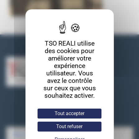
TSO REALI utilise
Nos coordonnées
des cookies pour
améliorer votre
expérience
utilisateur. Vous
avez le contrôle
sur ceux que vous
souhaitez activer.
TSO REALI
9, rue des entrepreneurs
91560 Crosne
Tout accepter
Tel : 01 69 83 33 82
Tout refuser