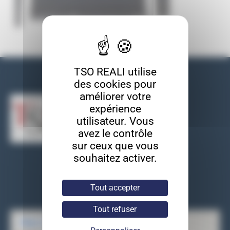
TSO REALI utilise
Nos coordonnées
des cookies pour
améliorer votre
expérience
utilisateur. Vous
avez le contrôle
sur ceux que vous
souhaitez activer.
TSO REALI
9, rue des entrepreneurs
91560 Crosne
Tout accepter
Tel : 01 69 83 33 82
Tout refuser