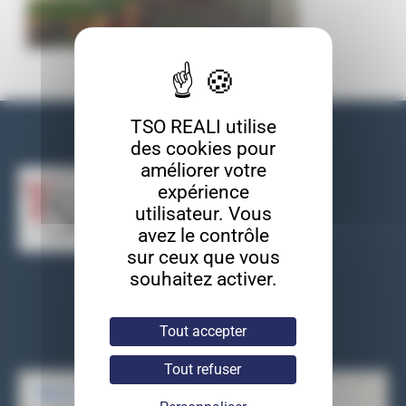
TSO REALI utilise
Nos coordonnées
des cookies pour
améliorer votre
expérience
utilisateur. Vous
avez le contrôle
sur ceux que vous
souhaitez activer.
TSO REALI
9, rue des entrepreneurs
91560 Crosne
Tout accepter
Tel : 01 69 83 33 82
Tout refuser